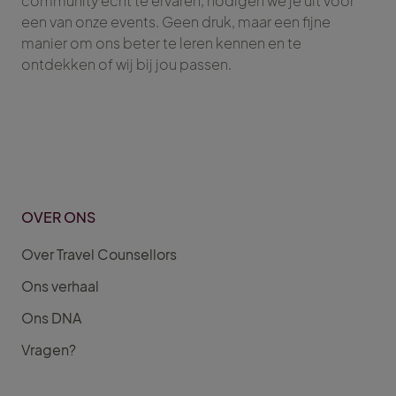
community echt te ervaren, nodigen we je uit voor
een van onze events. Geen druk, maar een fijne
manier om ons beter te leren kennen en te
ontdekken of wij bij jou passen.
OVER ONS
Over Travel Counsellors
Ons verhaal
Ons DNA
Vragen?