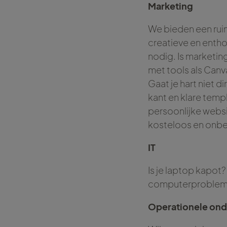
Marketing
We bieden een ruim
creatieve en entho
nodig. Is marketing
met tools als Canv
Gaat je hart niet d
kant en klare templ
persoonlijke websi
kosteloos en onbe
IT
Is je laptop kapot?
computerproblemen 
Operationele ond