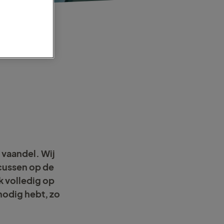
t vaandel. Wij
focussen op de
k volledig op
 nodig hebt, zo