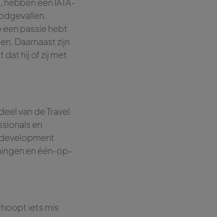
n, hebben een IATA-
oodgevallen.
e een passie hebt
en. Daarnaast zijn
at hij of zij met
deel van de Travel
sionals en
s development
iningen en één-op-
rhoopt iets mis