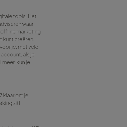
itale tools. Het
adviseren waar
 offline marketing
n kunt creëren.
voor je, met vele
account, als je
 meer, kun je
7 klaar om je
king zit!