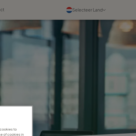
ct
Selecteer Land
Evenementen
Bekijk alle
03 september 2026
Maak kennis met ons tijdens
de TC Partnerdag
Lees meer
22 september 2026
Kom je 22 september een kop
koffie drinken in Amersfoort?
Lees meer
 cookies to
e of cookies in