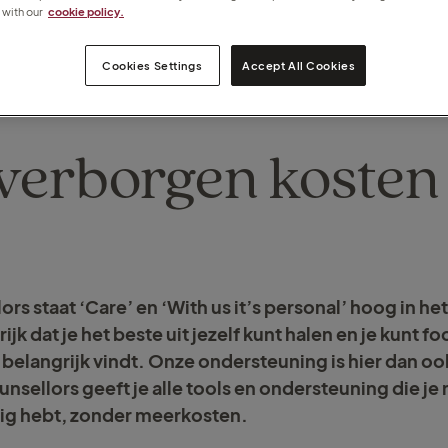
with our
cookie policy.
Cookies Settings
Accept All Cookies
verborgen kosten
ors staat ‘Care’ en ‘With us it’s personal’ hoog in he
ijk dat je het beste uit jezelf kunt halen en je kunt 
 belangrijk vindt. Onze ondersteuning is hier dan oo
unsellors geeft je alle tools en ondersteuning die je
odig hebt, zonder meerkosten.