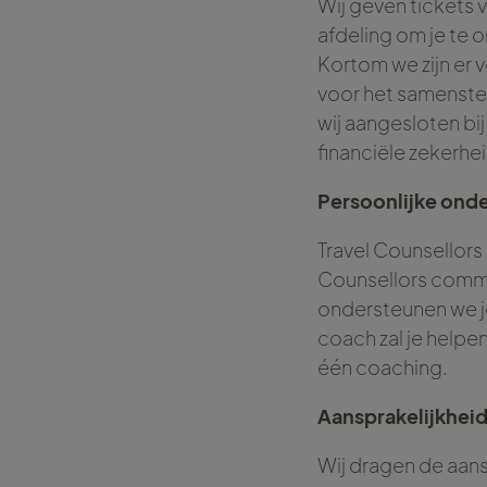
Wij geven tickets 
afdeling om je te 
Kortom we zijn er 
voor het samenstel
wij aangesloten bij
financiële zekerhei
Persoonlijke ond
Travel Counsellors 
Counsellors commu
ondersteunen we j
coach zal je helpe
één coaching.
Aansprakelijkhei
Wij dragen de aans