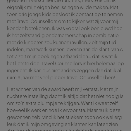
gewerkt in verschillende functies, merkte ik dat ik
eigenlijk mijn eigen beslissingen wilde maken. Met
toen drie jonge kids besloot ik contact op te nemen
met Travel Counsellors om te kijken wat zij voor mij
konden betekenen. Ik was vooral ook benieuwd hoe
ik het zelfstandig ondernemerschap in combinatie
met de kinderen zou kunnen invullen. Zelf mijn tijd
indelen, maatwerk kunnen leveren aan de klant, van A
tot Z zelf mijn boekingen afhandelen… dat is wat ik
het liefste doe. Travel Counsellors is hier helemaal op
ingericht. Ik kan dus niet anders zeggen dan dat ik al
ruim 8 jaar met veel plezier Travel Counsellor ben!
Het winnen van de award heeft mij verrast. Met mijn
nuchtere instelling dacht ik altijd dat het niet nodig is
om zo’n extra pluimpje te krijgen. Want ik weet zelf
hoeveel ik werk en hoe ik ervoor sta. Maar nu ik deze
gewonnen heb, vind ik het stiekem toch ook wel erg
leuk dat ik mijn omgeving en klanten kan laten zien