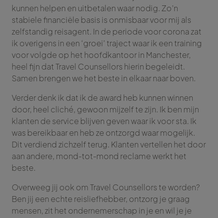
kunnen helpen en uitbetalen waar nodig. Zo’n
stabiele financiële basis is onmisbaar voor mij als
zelfstandig reisagent. In de periode voor corona zat
ik overigens in een ‘groei’ traject waar ik een training
voor volgde op het hoofdkantoor in Manchester,
heel fijn dat Travel Counsellors hierin begeleidt.
Samen brengen we het beste in elkaar naar boven.
Verder denk ik dat ik de award heb kunnen winnen
door, heel cliché, gewoon mijzelf te zijn. Ik ben mijn
klanten de service blijven geven waar ik voor sta. Ik
was bereikbaar en heb ze ontzorgd waar mogelijk.
Dit verdiend zichzelf terug. Klanten vertellen het door
aan andere, mond-tot-mond reclame werkt het
beste.
Overweeg jij ook om Travel Counsellors te worden?
Ben jij een echte reisliefhebber, ontzorg je graag
mensen, zit het ondernemerschap in je en wil je je