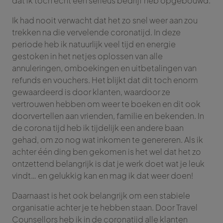
dat ik toch echt een serieus bedrijf heb opgebouwd.
Ik had nooit verwacht dat het zo snel weer aan zou
trekken na die vervelende coronatijd. In deze
periode heb ik natuurlijk veel tijd en energie
gestoken in het netjes oplossen van alle
annuleringen, omboekingen en uitbetalingen van
refunds en vouchers. Het blijkt dat dit toch enorm
gewaardeerd is door klanten, waardoor ze
vertrouwen hebben om weer te boeken en dit ook
doorvertellen aan vrienden, familie en bekenden. In
de corona tijd heb ik tijdelijk een andere baan
gehad, om zo nog wat inkomen te genereren. Als ik
achter één ding ben gekomen is het wel dat het zo
ontzettend belangrijk is dat je werk doet wat je leuk
vindt… en gelukkig kan en mag ik dat weer doen!
Daarnaast is het ook belangrijk om een stabiele
organisatie achter je te hebben staan. Door Travel
Counsellors heb ik in de coronatijd alle klanten