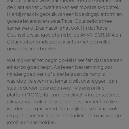
aan de leukste werkzaamheden toe: het contact met
de klant en het uitwerken van een mooi reisvoorstel.
Hierbij maak ik gebruik van een boekingsplatform en
goede leveranciers waar Travel Counsellors mee
samenwerkt. Daarnaast is het ook fijn dat Travel
Counsellors aangesloten is bij de ANVR, SGR, IATA en
Calamiteitenfonds zodat klanten met een veilig
gevoel kunnen boeken.
Wat mij vanaf het begin opviel is het feit dat iedereen
elkaar zo goed helpt. Als je een bestemming wat
minder goed kent of als er iets aan de hand is
waardoor je even met iemand wilt overleggen, dan
staat iedereen daar open voor. Via ons online
platform ‘TC World’ kom je makkelijk in contact met
elkaar, maar ook tijdens de vele evenementen die er
worden georganiseerd. Natuurlijk leer je elkaar ook
erg goed kennen tijdens de studiereizen waarvoor je
jezelf kunt aanmelden.