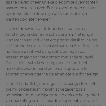
tips te geven of een unieke plek om te overnachten
naar voren te schuiven. Er zijn zoveel mooie plekken
op de wereld en door mijn werk kan ik dit mijn
klanten ook laten ervaren.
Ik vond de switch van in loondienst werken naar
zelfstandig ondernemerschap erg fijn. Met jonge
kinderen thuis vind ik het erg prettig dat ik mijn uren
zelf kan indelen en niet vastzit aan een 9 tot 5 baan. In
het begin was ik wel bang dat ik collega’s zou
missen, maar door het contact met andere Travel
Counsellors valt dit heel erg mee. Je kunt heel
makkelijk even iemand bellen of appen om te
sparren of ervaringen te delen en dat is echt heel fijn.
Ik ben blij dat ik bij een organisatie aangesloten zit
die mij ondersteunt in praktische zaken zoals
administratie, maar bijvoorbeeld ook op het gebied
van marketing en business development. Zo kom ik