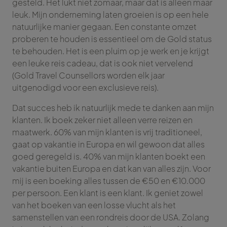
gesteld. Het lukt niet zomaar, maar dat is alleen maar
leuk. Mijn onderneming laten groeien is op een hele
natuurlijke manier gegaan. Een constante omzet
proberen te houden is essentieel om de Gold status
te behouden. Het is een pluim op je werk en je krijgt
een leuke reis cadeau, dat is ook niet vervelend
(Gold Travel Counsellors worden elk jaar
uitgenodigd voor een exclusieve reis).
Dat succes heb ik natuurlijk mede te danken aan mijn
klanten. Ik boek zeker niet alleen verre reizen en
maatwerk. 60% van mijn klanten is vrij traditioneel,
gaat op vakantie in Europa en wil gewoon dat alles
goed geregeld is. 40% van mijn klanten boekt een
vakantie buiten Europa en dat kan van alles zijn. Voor
mij is een boeking alles tussen de €50 en €10.000
per persoon. Een klant is een klant. Ik geniet zowel
van het boeken van een losse vlucht als het
samenstellen van een rondreis door de USA. Zolang