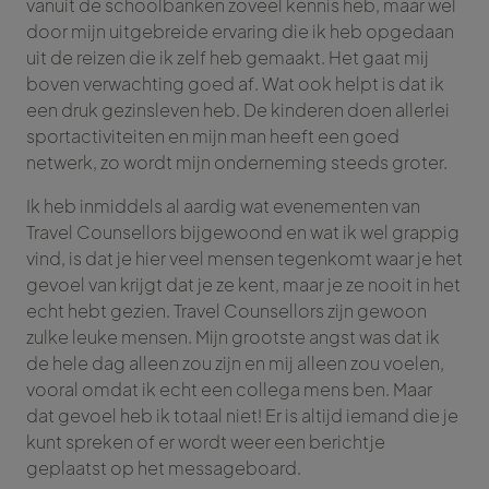
vanuit de schoolbanken zoveel kennis heb, maar wel
door mijn uitgebreide ervaring die ik heb opgedaan
uit de reizen die ik zelf heb gemaakt. Het gaat mij
boven verwachting goed af. Wat ook helpt is dat ik
een druk gezinsleven heb. De kinderen doen allerlei
sportactiviteiten en mijn man heeft een goed
netwerk, zo wordt mijn onderneming steeds groter.
Ik heb inmiddels al aardig wat evenementen van
Travel Counsellors bijgewoond en wat ik wel grappig
vind, is dat je hier veel mensen tegenkomt waar je het
gevoel van krijgt dat je ze kent, maar je ze nooit in het
echt hebt gezien. Travel Counsellors zijn gewoon
zulke leuke mensen. Mijn grootste angst was dat ik
de hele dag alleen zou zijn en mij alleen zou voelen,
vooral omdat ik echt een collega mens ben. Maar
dat gevoel heb ik totaal niet! Er is altijd iemand die je
kunt spreken of er wordt weer een berichtje
geplaatst op het messageboard.