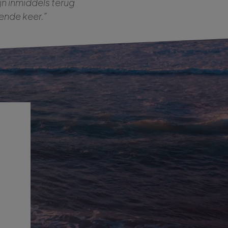
jn inmiddels terug
ende keer.”