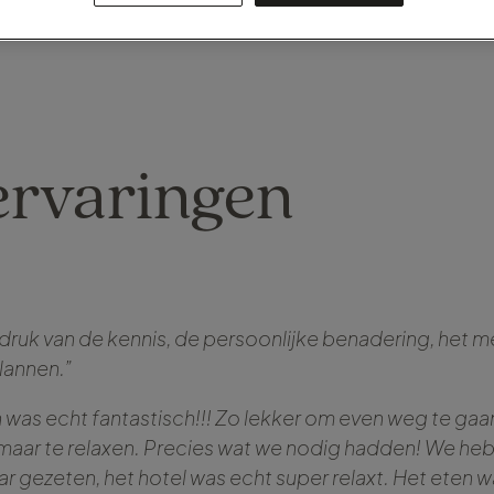
ervaringen
ndruk van de kennis, de persoonlijke benadering, het
plannen.”
s echt fantastisch!!! Zo lekker om even weg te gaan
maar te relaxen. Precies wat we nodig hadden! We heb
ar gezeten, het hotel was echt super relaxt. Het eten w