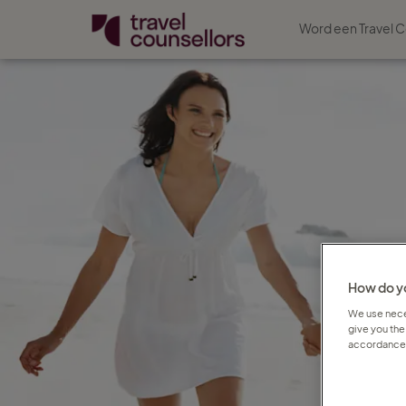
Word een Travel C
How do yo
We use neces
give you the
accordance 