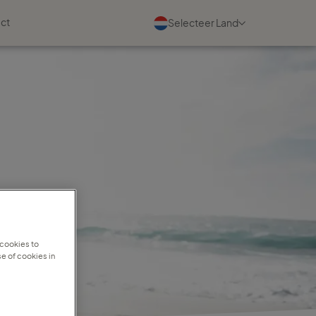
ct
Selecteer Land
Evenementen
Bekijk alle
03 september 2026
Maak kennis met ons tijdens
de TC Partnerdag
Lees meer
22 september 2026
 cookies to
Kom je 22 september een kop
e of cookies in
koffie drinken in Amersfoort?
Lees meer