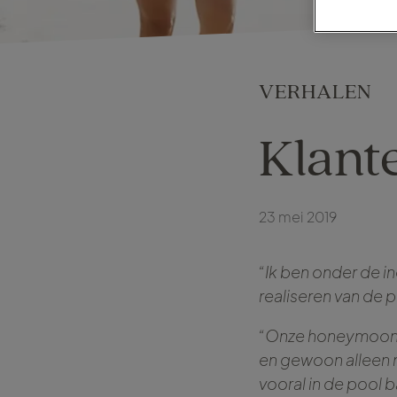
VERHALEN
Klant
23 mei 2019
“Ik ben onder de i
realiseren van de 
“Onze honeymoon wa
en gewoon alleen 
vooral in de pool b