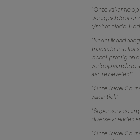
“Onze vakantie op 
geregeld door onze
t/m het einde. Bed
“Nadat ik had aang
Travel Counsellor 
is snel, prettig en
verloop van de rei
aan te bevelen!”
“Onze Travel Couns
vakantie!!”
“Super service en
diverse vrienden en
“Onze Travel Counse