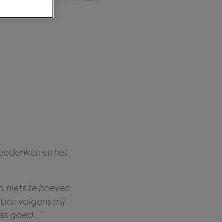
 meedenken en het
, niets te hoeven
ben volgens mij
as goed...”