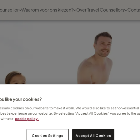
ounsellor
Waarom voor ons kiezen?
Over Travel Counsellors
Conta
u like your cookies?
sary cookies on our website to make it work. We would also like to set non-essential
 best experience on our website. By selecting “Accept All Cookies” you agree to the us
with our
cookie policy.
Cookies Settings
Accept All Cookies