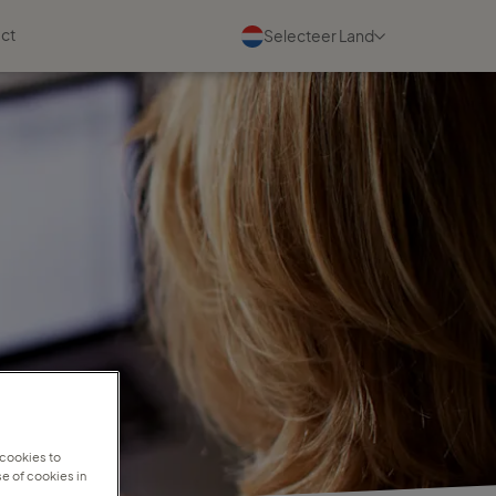
ct
Selecteer Land
Evenementen
Bekijk alle
03 september 2026
Maak kennis met ons tijdens
de TC Partnerdag
Lees meer
22 september 2026
Kom je 22 september een kop
koffie drinken in Amersfoort?
 cookies to
Lees meer
e of cookies in