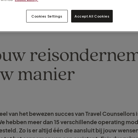
Cookies Settings
Accept All Cookies
ouw reisonderne
uw manier
el van het bewezen succes van Travel Counsellors is
e hebben meer dan 15 verschillende operating mod
eld. Zo is er altijd één die aansluit bij jouw wensen