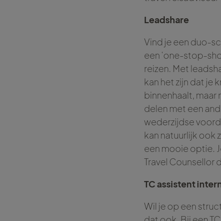
Leadshare
Vind je een duo-sc
een 'one-stop-shop
reizen. Met leadsh
kan het zijn dat je
binnenhaalt, maar 
delen met een ande
wederzijdse voorde
kan natuurlijk ook 
een mooie optie. 
Travel Counsellor 
TC assistent inter
Wil je op een stru
dat ook. Bij een TC