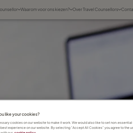
ounsellor
Waarom voor ons kiezen?
Over Travel Counsellors
Conta
u like your cookies?
sary cookies on our website to make it work. We would also like to set non-essential
 best experience on our website. By selecting “Accept All Cookies” you agree to the us
with our
cookie policy.