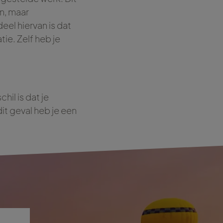
n, maar
el hiervan is dat
ie. Zelf heb je
hil is dat je
dit geval heb je een