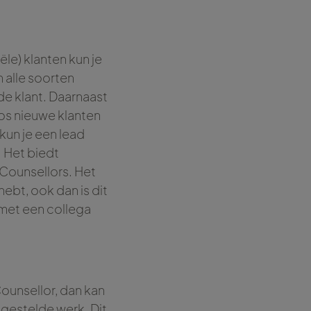
le) klanten kun je
 alle soorten
de klant. Daarnaast
oos nieuwe klanten
kun je een lead
. Het biedt
 Counsellors. Het
hebt, ook dan is dit
met een collega
ounsellor, dan kan
stgestelde werk. Dit