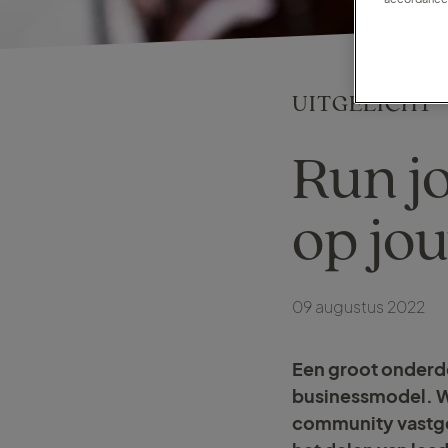
UITGELICHT
Run j
op jo
09 augustus 2022
Een groot onderde
businessmodel. W
community vastgest