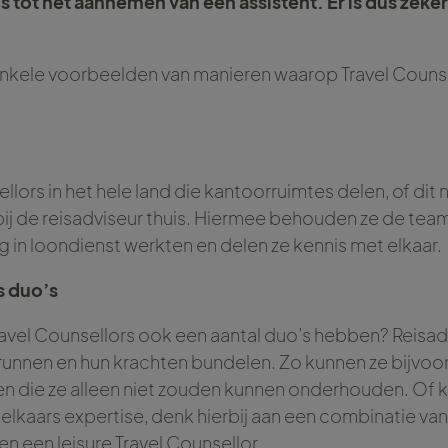
s tot het aannemen van een assistent. Er is dus zeke
enkele voorbeelden van manieren waarop Travel Counse
ellors in het hele land die kantoorruimtes delen, of dit 
bij de reisadviseur thuis. Hiermee behouden ze de teamsp
 in loondienst werkten en delen ze kennis met elkaar.
s duo’s
j Travel Counsellors ook een aantal duo’s hebben? Reisa
unnen en hun krachten bundelen. Zo kunnen ze bijvoo
 die ze alleen niet zouden kunnen onderhouden. Of 
lkaars expertise, denk hierbij aan een combinatie va
 en een leisure Travel Counsellor.