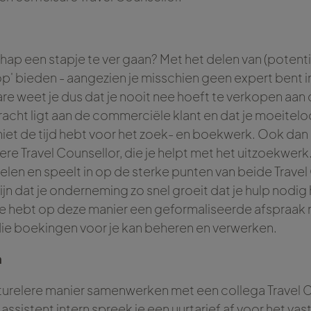
hap een stapje te ver gaan? Met het delen van (potentië
' bieden - aangezien je misschien geen expert bent in
are weet je dus dat je nooit nee hoeft te verkopen aan 
 kracht ligt aan de commerciële klant en dat je moeitel
niet de tijd hebt voor het zoek- en boekwerk. Ook dan 
re Travel Counsellor, die je helpt met het uitzoekwerk
len en speelt in op de sterke punten van beide Travel
zijn dat je onderneming zo snel groeit dat je hulp nodig 
Je hebt op deze manier een geformaliseerde afspraak 
die boekingen voor je kan beheren en verwerken.
n
cturelere manier samenwerken met een collega Travel C
 assistent intern spreek je een uurtarief af voor het va