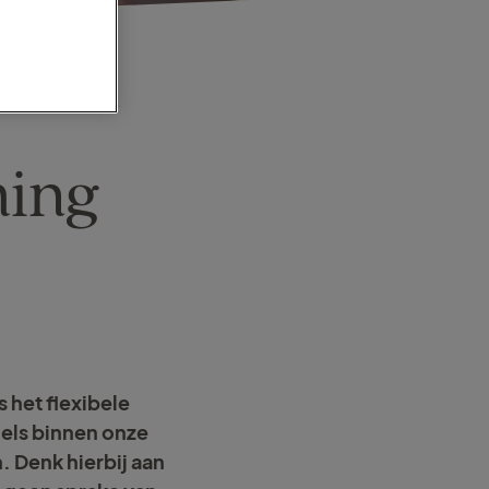
ming
 het flexibele
els binnen onze
. Denk hierbij aan