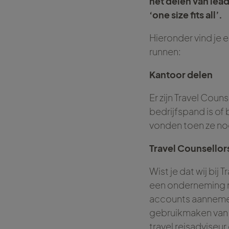
het delen van lead
‘one size fits all’.
Hieronder vind je 
runnen:
Kantoor delen
Er zijn Travel Couns
bedrijfspand is of 
vonden toen ze nog
Travel Counsellor
Wist je dat wij bi
een onderneming r
accounts aannemen
gebruikmaken van e
travel reisadviseur