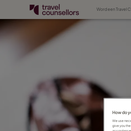
Word een Travel C
How do yo
We use neces
give you the
accordance 