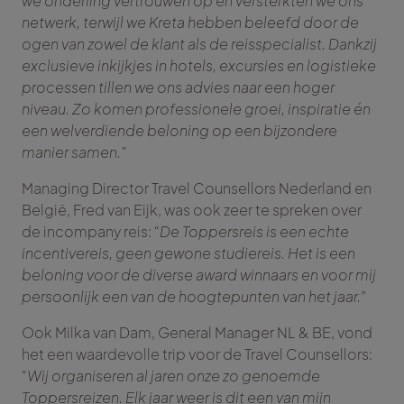
we onderling vertrouwen op en versterkten we ons
netwerk, terwijl we Kreta hebben beleefd door de
ogen van zowel de klant als de reisspecialist. Dankzij
exclusieve inkijkjes in hotels, excursies en logistieke
processen tillen we ons advies naar een hoger
niveau. Zo komen professionele groei, inspiratie én
een welverdiende beloning op een bijzondere
manier samen."
Managing Director Travel Counsellors Nederland en
België, Fred van Eijk, was ook zeer te spreken over
de incompany reis:
“De Toppersreis is een echte
incentivereis, geen gewone studiereis. Het is een
beloning voor de diverse award winnaars en voor mij
persoonlijk een van de hoogtepunten van het jaar.”
Ook Milka van Dam, General Manager NL & BE, vond
het een waardevolle trip voor de Travel Counsellors:
“Wij organiseren al jaren onze zo genoemde
Toppersreizen. Elk jaar weer is dit een van mijn