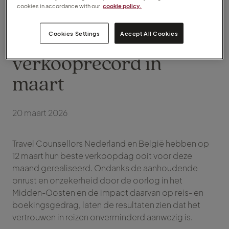
Travel Counsellors
cookies in accordance with our
cookie policy.
Nederland en België
realiseren
Cookies Settings
Accept All Cookies
verkooprecord in
maart
20 maart 2026
Travel Counsellors Nederland en België hebben op
12 maart hun beste verkoopdag ooit voor deze
maand gerealiseerd. Ondanks de aanhoudende
onrust en onzekerheid door de oorlog in het
Midden-Oosten en de impact daarvan op reis- en
boekingsgedrag, laten de resultaten zien dat het
vertrouwen in reizen onverminderd aanwezig is.