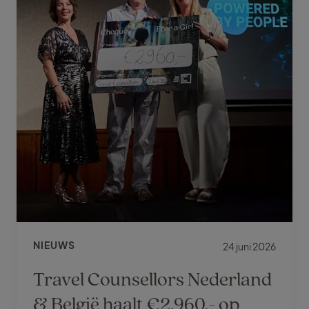
NIEUWS
24 juni 2026
Travel Counsellors Nederland
& België haalt €2.960,- op