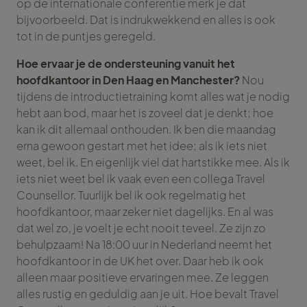
op de internationale conferentie merk je dat
bijvoorbeeld. Dat is indrukwekkend en alles is ook
tot in de puntjes geregeld.
Hoe ervaar je de ondersteuning vanuit het
hoofdkantoor in Den Haag en Manchester?
Nou
tijdens de introductietraining komt alles wat je nodig
hebt aan bod, maar het is zoveel dat je denkt; hoe
kan ik dit allemaal onthouden. Ik ben die maandag
erna gewoon gestart met het idee; als ik iets niet
weet, bel ik. En eigenlijk viel dat hartstikke mee. Als ik
iets niet weet bel ik vaak even een collega Travel
Counsellor. Tuurlijk bel ik ook regelmatig het
hoofdkantoor, maar zeker niet dagelijks. En al was
dat wel zo, je voelt je echt nooit teveel. Ze zijn zo
behulpzaam! Na 18:00 uur in Nederland neemt het
hoofdkantoor in de UK het over. Daar heb ik ook
alleen maar positieve ervaringen mee. Ze leggen
alles rustig en geduldig aan je uit. Hoe bevalt Travel