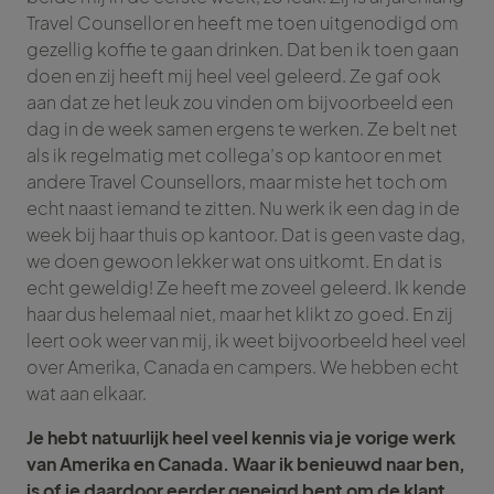
Travel Counsellor en heeft me toen uitgenodigd om
gezellig koffie te gaan drinken. Dat ben ik toen gaan
doen en zij heeft mij heel veel geleerd. Ze gaf ook
aan dat ze het leuk zou vinden om bijvoorbeeld een
dag in de week samen ergens te werken. Ze belt net
als ik regelmatig met collega’s op kantoor en met
andere Travel Counsellors, maar miste het toch om
echt naast iemand te zitten. Nu werk ik een dag in de
week bij haar thuis op kantoor. Dat is geen vaste dag,
we doen gewoon lekker wat ons uitkomt. En dat is
echt geweldig! Ze heeft me zoveel geleerd. Ik kende
haar dus helemaal niet, maar het klikt zo goed. En zij
leert ook weer van mij, ik weet bijvoorbeeld heel veel
over Amerika, Canada en campers. We hebben echt
wat aan elkaar.
Je hebt natuurlijk heel veel kennis via je vorige werk
van Amerika en Canada. Waar ik benieuwd naar ben,
is of je daardoor eerder geneigd bent om de klant