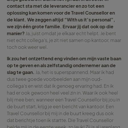
contact sta met de leverancier en zo tot een
oplossing kan komen voor de Travel Counsellor en
de klant. We zeggen altijd “With us it’s personal”,
we zijn één grote familie. Ervaar jij dat ook op die
manier?
Ja, juist omdat je elkaar echt helpt. Je bent
niet echt collega’s, je zit niet samen op kantoor, maar
toch ook weer wel.
Ik zou het ontzettend eng vinden om mijn vaste baan
op te geven en als zelfstandig ondernemer aan de
slag te gaan.
Ja, het is superspannend. Maar ik had
dus twee goede voorbeelden aan mijn oud-
collega’s en wist dat ik genoeg ervaring had. En ik
had er ook gewoon heel veel zin in. Waar ik ook heel
blij mee ben; wanneer een Travel Counsellor bij jou in
de buurt start, krijg je een bericht van kantoor. Een
Travel Counsellor bij mij in de buurt kreeg dus ook
dat berichtje toen ik startte. Die Travel Counsellor
belde mij in de eerste week, zo leuk! Zij is al jarenlang