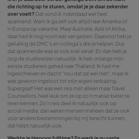
die richting op te sturen, omdat je je daar zekerder
over voelt?
Dat vond ik inderdaad wel heel
spannend. Want ik ga zelf ook altijd naar Amerika of
in Europa op vakantie. Maar Australië, Azië of Afrika,
daar had ik nog nooit wat van gezien. Daarvoor heb je
gelukkig de DMC’s en collega’s die je helpen. Dus
dat spannende was er ook snel vanaf. En dan heb je
nog de studiereizen natuurlijk. Ik heb onlangs mijn
eerste studiereis gehad naar Thailand. Ik had me
ingeschreven en dacht “nou dat zal wel niet”, maar ik
was gewoon ingeloot tot mijn eigen verbazing.
Supergaaf! Het was een reis met alleen maar Travel
Counsellors, heel leuk om ze op zo’n manier beter te
leren kennen. Zo’n reis deel ik natuurlijk ook op
social media, dan weten mensen meteen dat ze ook
voor andere bestemmingen bij mij terecht kunnen,
dat helpt natuurlijk ook.
Werkte je hiervoor fulltime? En werk je nu vaste