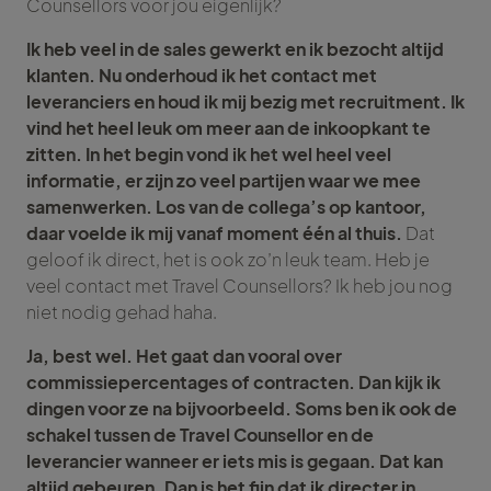
Counsellors voor jou eigenlijk?
Ik heb veel in de sales gewerkt en ik bezocht altijd
klanten. Nu onderhoud ik het contact met
leveranciers en houd ik mij bezig met recruitment. Ik
vind het heel leuk om meer aan de inkoopkant te
zitten. In het begin vond ik het wel heel veel
informatie, er zijn zo veel partijen waar we mee
samenwerken. Los van de collega’s op kantoor,
daar voelde ik mij vanaf moment één al thuis.
Dat
geloof ik direct, het is ook zo’n leuk team. Heb je
veel contact met Travel Counsellors? Ik heb jou nog
niet nodig gehad haha.
Ja, best wel. Het gaat dan vooral over
commissiepercentages of contracten. Dan kijk ik
dingen voor ze na bijvoorbeeld. Soms ben ik ook de
schakel tussen de Travel Counsellor en de
leverancier wanneer er iets mis is gegaan. Dat kan
altijd gebeuren. Dan is het fijn dat ik directer in