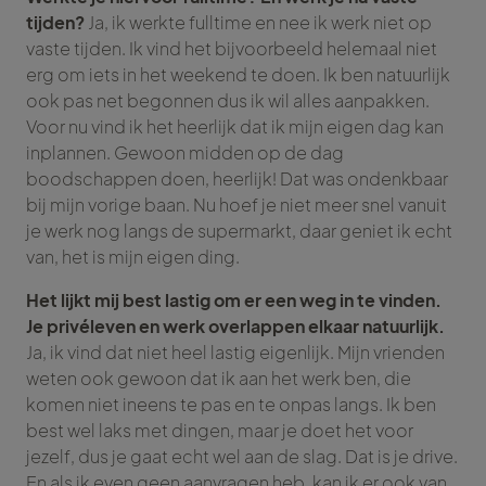
tijden?
Ja, ik werkte fulltime en nee ik werk niet op
vaste tijden. Ik vind het bijvoorbeeld helemaal niet
erg om iets in het weekend te doen. Ik ben natuurlijk
ook pas net begonnen dus ik wil alles aanpakken.
Voor nu vind ik het heerlijk dat ik mijn eigen dag kan
inplannen. Gewoon midden op de dag
boodschappen doen, heerlijk! Dat was ondenkbaar
bij mijn vorige baan. Nu hoef je niet meer snel vanuit
je werk nog langs de supermarkt, daar geniet ik echt
van, het is mijn eigen ding.
Het lijkt mij best lastig om er een weg in te vinden.
Je privéleven en werk overlappen elkaar natuurlijk.
Ja, ik vind dat niet heel lastig eigenlijk. Mijn vrienden
weten ook gewoon dat ik aan het werk ben, die
komen niet ineens te pas en te onpas langs. Ik ben
best wel laks met dingen, maar je doet het voor
jezelf, dus je gaat echt wel aan de slag. Dat is je drive.
En als ik even geen aanvragen heb, kan ik er ook van