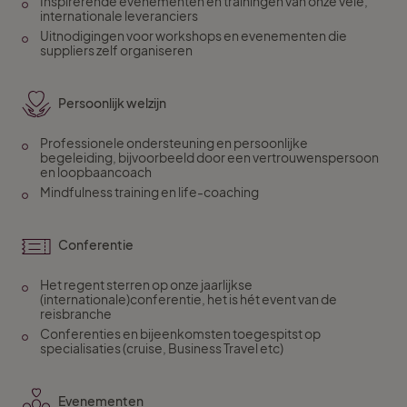
Inspirerende evenementen en trainingen van onze vele,
internationale leveranciers
Uitnodigingen voor workshops en evenementen die
suppliers zelf organiseren
Persoonlijk welzijn
Professionele ondersteuning en persoonlijke
begeleiding, bijvoorbeeld door een vertrouwenspersoon
en loopbaancoach
Mindfulness training en life-coaching
Conferentie
Het regent sterren op onze jaarlijkse
(internationale)conferentie, het is hét event van de
reisbranche
Conferenties en bijeenkomsten toegespitst op
specialisaties (cruise, Business Travel etc)
Evenementen