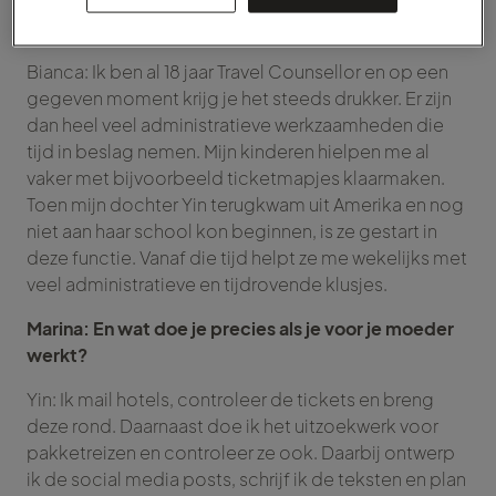
in duiken. Ik ben erg benieuwd hoe jullie
samenwerking tot stand is gekomen.
Bianca: Ik ben al 18 jaar Travel Counsellor en op een
gegeven moment krijg je het steeds drukker. Er zijn
dan heel veel administratieve werkzaamheden die
tijd in beslag nemen. Mijn kinderen hielpen me al
vaker met bijvoorbeeld ticketmapjes klaarmaken.
Toen mijn dochter Yin terugkwam uit Amerika en nog
niet aan haar school kon beginnen, is ze gestart in
deze functie. Vanaf die tijd helpt ze me wekelijks met
veel administratieve en tijdrovende klusjes.
Marina: En wat doe je precies als je voor je moeder
werkt?
Yin: Ik mail hotels, controleer de tickets en breng
deze rond. Daarnaast doe ik het uitzoekwerk voor
pakketreizen en controleer ze ook. Daarbij ontwerp
ik de social media posts, schrijf ik de teksten en plan