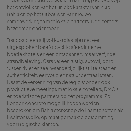
Tijdens de intensieve week in Bahia lag de focus op
het ontdekken van het unieke karakter van Zuid-
Bahia en op het uitbouwen van nieuwe
samenwerkingen met lokale partners. Deelnemers
bezochten onder meer:
Trancoso: een stijlvol kustplaatsje met een
uitgesproken barefoot-chic sfeer, intieme
boetiekhotels en een ontspannen, maar verfijnde
strandbeleving. Caraíva: een rustig, autovrij dorp
tussen rivier en zee, waar de tijd lijkt stil te staan en
authenticiteit, eenvoud en natuur centraal staan.
Naast de verkenning van de regio stonden ook
productieve meetings met lokale hoteliers, DMC’s
en toeristische partners op het programma. Zo
konden concrete mogelijkheden worden
besproken om Bahia sterker op de kaart te zetten als
kwaliteitsvolle, op maat gemaakte bestemming
voor Belgische klanten.