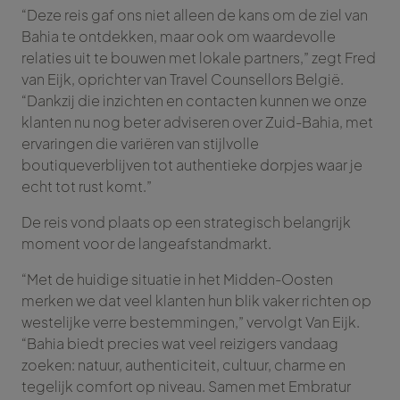
“Deze reis gaf ons niet alleen de kans om de ziel van
Bahia te ontdekken, maar ook om waardevolle
relaties uit te bouwen met lokale partners,” zegt Fred
van Eijk, oprichter van Travel Counsellors België.
“Dankzij die inzichten en contacten kunnen we onze
klanten nu nog beter adviseren over Zuid-Bahia, met
ervaringen die variëren van stijlvolle
boutiqueverblijven tot authentieke dorpjes waar je
echt tot rust komt.”
De reis vond plaats op een strategisch belangrijk
moment voor de langeafstandmarkt.
“Met de huidige situatie in het Midden-Oosten
merken we dat veel klanten hun blik vaker richten op
westelijke verre bestemmingen,” vervolgt Van Eijk.
“Bahia biedt precies wat veel reizigers vandaag
zoeken: natuur, authenticiteit, cultuur, charme en
tegelijk comfort op niveau. Samen met Embratur