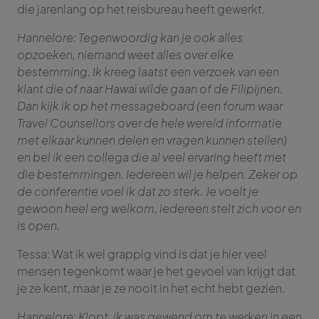
die jarenlang op het reisbureau heeft gewerkt.
Hannelore: Tegenwoordig kan je ook alles
opzoeken, niemand weet alles over elke
bestemming. Ik kreeg laatst een verzoek van een
klant die of naar Hawaï wilde gaan of de Filipijnen.
Dan kijk ik op het messageboard (een forum waar
Travel Counsellors over de hele wereld informatie
met elkaar kunnen delen en vragen kunnen stellen)
en bel ik een collega die al veel ervaring heeft met
die bestemmingen. Iedereen wil je helpen. Zeker op
de conferentie voel ik dat zo sterk. Je voelt je
gewoon heel erg welkom, iedereen stelt zich voor en
is open.
Tessa: Wat ik wel grappig vind is dat je hier veel
mensen tegenkomt waar je het gevoel van krijgt dat
je ze kent, maar je ze nooit in het echt hebt gezien.
Hannelore: Klopt, ik was gewend om te werken in een