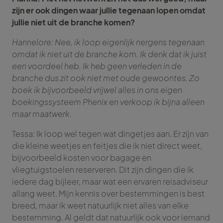
zijn er ook dingen waar jullie tegenaan lopen omdat
jullie niet uit de branche komen?
Hannelore: Nee, ik loop eigenlijk nergens tegenaan
omdat ik niet uit de branche kom. Ik denk dat ik juist
een voordeel heb. Ik heb geen verleden in de
branche dus zit ook niet met oude gewoontes. Zo
boek ik bijvoorbeeld vrijwel alles in ons eigen
boekingssysteem Phenix en verkoop ik bijna alleen
maar maatwerk.
Tessa: Ik loop wel tegen wat dingetjes aan. Er zijn van
die kleine weetjes en feitjes die ik niet direct weet,
bijvoorbeeld kosten voor bagage en
vliegtuigstoelen reserveren. Dit zijn dingen die ik
iedere dag bijleer, maar wat een ervaren reisadviseur
allang weet. Mijn kennis over bestemmingen is best
breed, maar ik weet natuurlijk niet alles van elke
bestemming. Al geldt dat natuurlijk ook voor iemand