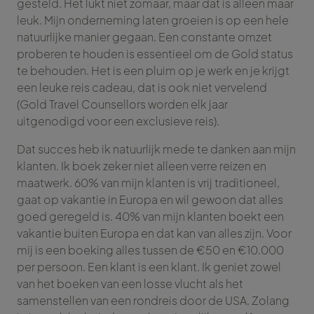
gesteld. Het lukt niet zomaar, maar dat is alleen maar
leuk. Mijn onderneming laten groeien is op een hele
natuurlijke manier gegaan. Een constante omzet
proberen te houden is essentieel om de Gold status
te behouden. Het is een pluim op je werk en je krijgt
een leuke reis cadeau, dat is ook niet vervelend
(Gold Travel Counsellors worden elk jaar
uitgenodigd voor een exclusieve reis).
Dat succes heb ik natuurlijk mede te danken aan mijn
klanten. Ik boek zeker niet alleen verre reizen en
maatwerk. 60% van mijn klanten is vrij traditioneel,
gaat op vakantie in Europa en wil gewoon dat alles
goed geregeld is. 40% van mijn klanten boekt een
vakantie buiten Europa en dat kan van alles zijn. Voor
mij is een boeking alles tussen de €50 en €10.000
per persoon. Een klant is een klant. Ik geniet zowel
van het boeken van een losse vlucht als het
samenstellen van een rondreis door de USA. Zolang