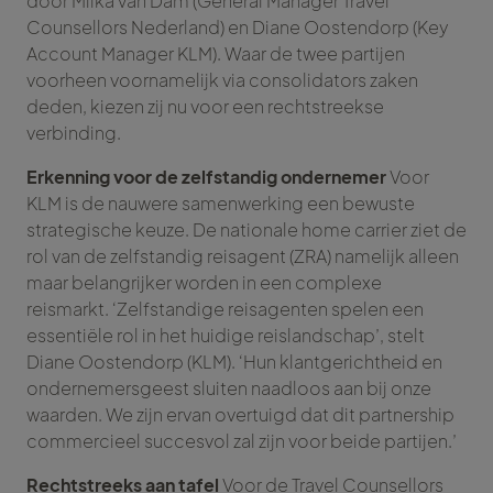
door Milka van Dam (General Manager Travel
Counsellors Nederland) en Diane Oostendorp (Key
Account Manager KLM). Waar de twee partijen
voorheen voornamelijk via consolidators zaken
deden, kiezen zij nu voor een rechtstreekse
verbinding.
Erkenning voor de zelfstandig ondernemer
Voor
KLM is de nauwere samenwerking een bewuste
strategische keuze. De nationale home carrier ziet de
rol van de zelfstandig reisagent (ZRA) namelijk alleen
maar belangrijker worden in een complexe
reismarkt. ‘Zelfstandige reisagenten spelen een
essentiële rol in het huidige reislandschap’, stelt
Diane Oostendorp (KLM). ‘Hun klantgerichtheid en
ondernemersgeest sluiten naadloos aan bij onze
waarden. We zijn ervan overtuigd dat dit partnership
commercieel succesvol zal zijn voor beide partijen.’
Rechtstreeks aan tafel
Voor de Travel Counsellors