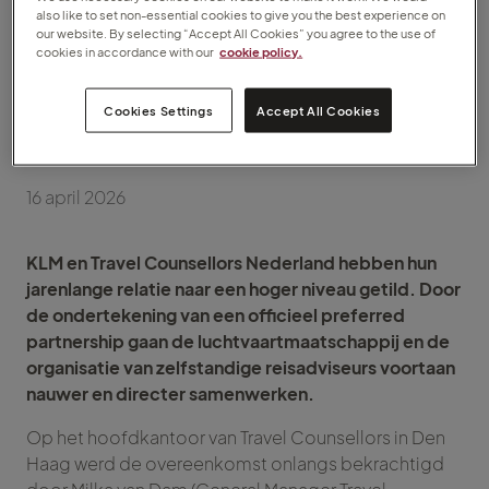
KLM en Travel
also like to set non-essential cookies to give you the best experience on
Counsellors beklinken
our website. By selecting “Accept All Cookies” you agree to the use of
cookies in accordance with our
cookie policy.
samenwerking met
Cookies Settings
Accept All Cookies
‘preferred partnership’
16 april 2026
KLM en Travel Counsellors Nederland hebben hun
jarenlange relatie naar een hoger niveau getild. Door
de ondertekening van een officieel preferred
partnership gaan de luchtvaartmaatschappij en de
organisatie van zelfstandige reisadviseurs voortaan
nauwer en directer samenwerken.
Op het hoofdkantoor van Travel Counsellors in Den
Haag werd de overeenkomst onlangs bekrachtigd