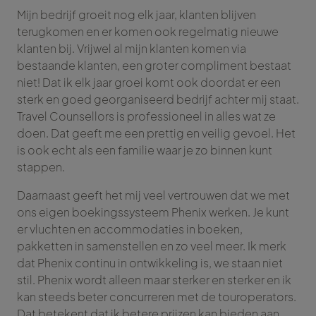
Mijn bedrijf groeit nog elk jaar, klanten blijven
terugkomen en er komen ook regelmatig nieuwe
klanten bij. Vrijwel al mijn klanten komen via
bestaande klanten, een groter compliment bestaat
niet! Dat ik elk jaar groei komt ook doordat er een
sterk en goed georganiseerd bedrijf achter mij staat.
Travel Counsellors is professioneel in alles wat ze
doen. Dat geeft me een prettig en veilig gevoel. Het
is ook echt als een familie waar je zo binnen kunt
stappen.
Daarnaast geeft het mij veel vertrouwen dat we met
ons eigen boekingssysteem Phenix werken. Je kunt
er vluchten en accommodaties in boeken,
pakketten in samenstellen en zo veel meer. Ik merk
dat Phenix continu in ontwikkeling is, we staan niet
stil. Phenix wordt alleen maar sterker en sterker en ik
kan steeds beter concurreren met de touroperators.
Dat betekent dat ik betere prijzen kan bieden aan