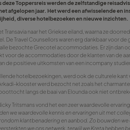
ns deze Toppersreis werden de zelfstandige reisadvi
 het afgelopen jaar. Het werd een afwisselende en i
rijheid, diverse hotelbezoeken en nieuwe inzichten.
 Transavia naar het Griekse eiland, waarna ze doorred
tel. De Travel Counsellors waren erg dankbaar voor de g
 alle bezochte Grecotel accommodaties. Er zijn dan o
 voor de accommodaties door de klanten van de aan
an de positieve uitkomsten van een incompany studier
llende hotelbezoekingen, werd ook de culturele kant 
kadi-klooster werd bezocht net zoals het charmant
 boottocht langs de baai van Elounda ook niet ontbrek
Nicky Tritsmans vond het een zeer waardevolle ervaring
den we waardevolle kennis en ervaringen uit met colle
n rondom klantbenadering en aanbod. Zo bouwden we 
ersterkten we ons netwerk, terwijl we Kreta hebben 