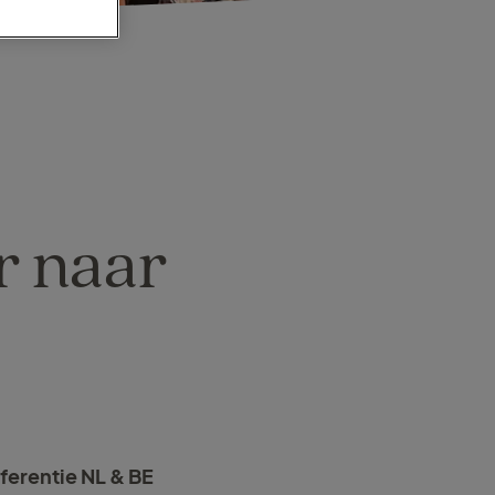
r naar
ferentie NL & BE