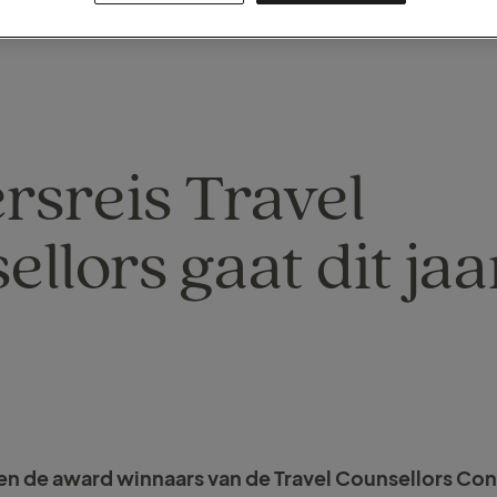
rsreis Travel
llors gaat dit jaa
en de award winnaars van de Travel Counsellors Con