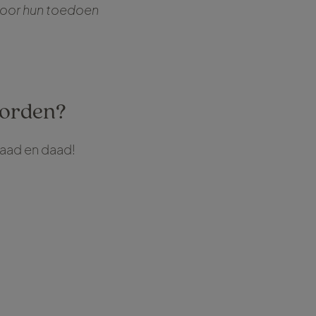
door hun toedoen
worden?
raad en daad!