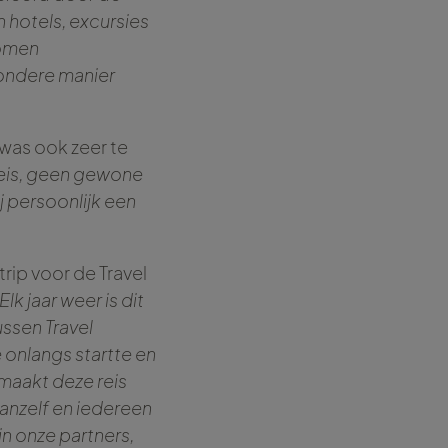
n hotels, excursies
komen
zondere manier
 was ook zeer te
reis, geen gewone
j persoonlijk een
rip voor de Travel
k jaar weer is dit
ssen Travel
 onlangs startte en
maakt deze reis
vanzelf en iedereen
ijn onze partners,