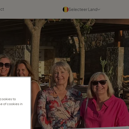
ct
Selecteer Land
Evenementen
Bekijk alle
03 september 2026
Maak kennis met ons tijdens
de TC Partnerdag
Lees meer
17 oktober 2026
 cookies to
e of cookies in
Maak kennis met ons tijdens
de TC Mini conferentie
Lees meer