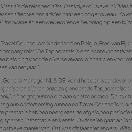
lant als de reisspecialist. Dankzij exclusieve inkijkjes i
essen tillen we ons advies naar een hoger niveau. Zo 
i, inspiratie én een welverdiende beloning op een bij
Travel Counsellors Nederland en België, Fred van Eijk,
ncompany reis:
“De Toppersreis is een echte incentive
 een beloning voor de diverse award winnaars en voor mi
n van het jaar.”
 General Manager NL & BE, vond het een waardevolle t
organiseren al jaren onze zo genoemde Toppersreizen. El
onlijke hoogtepunten om aan deel te nemen. De mix tu
 lang hun onderneming runnen en Travel Counsellors die
jke prestatie hebben neergezet de afgelopen periode 
g sparren, informatie en kennis uitwisselen gaat altijd 
positieve manier van. Dat was dit jaar niet anders. Wij z