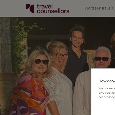
Word een Travel C
How do yo
We use neces
give you the
accordance 