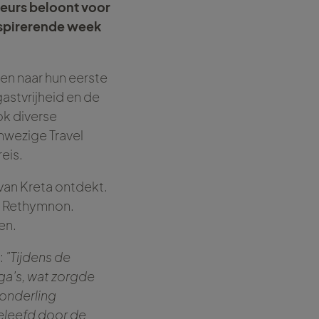
seurs beloont voor
nspirerende week
en naar hun eerste
astvrijheid en de
ok diverse
wezige Travel
eis.
van Kreta ontdekt.
e Rethymnon.
en.
:
"Tijdens de
ga’s, wat zorgde
onderling
beleefd door de