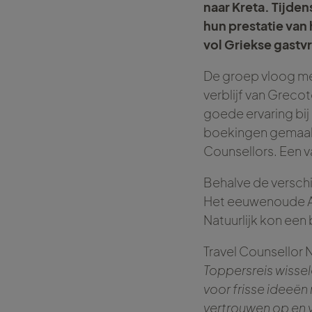
naar Kreta. Tijde
hun prestatie van
vol Griekse gastv
De groep vloog met
verblijf van Greco
goede ervaring bij
boekingen gemaakt
Counsellors. Een v
Behalve de verschi
Het eeuwenoude Ar
Natuurlijk kon een
Travel Counsellor 
Toppersreis wissel
voor frisse ideeë
vertrouwen op en v