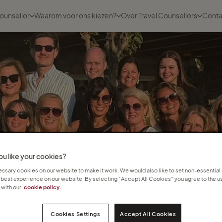
ounsellor
Waarom voor ons kiezen?
Over Travel Counsellors
Conta
u like your cookies?
sary cookies on our website to make it work. We would also like to set non-essential
 best experience on our website. By selecting “Accept All Cookies” you agree to the us
with our
cookie policy.
Cookies Settings
Accept All Cookies