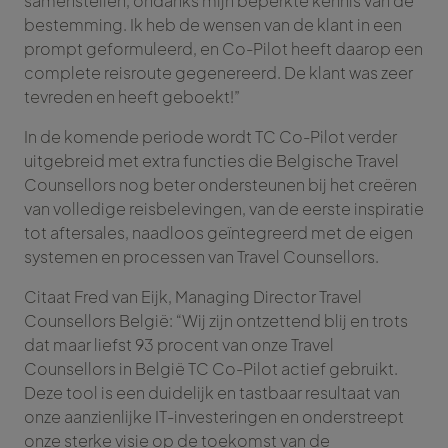
samenstellen, ondanks mijn beperkte kennis van de
bestemming. Ik heb de wensen van de klant in een
prompt geformuleerd, en Co-Pilot heeft daarop een
complete reisroute gegenereerd. De klant was zeer
tevreden en heeft geboekt!”
In de komende periode wordt TC Co-Pilot verder
uitgebreid met extra functies die Belgische Travel
Counsellors nog beter ondersteunen bij het creëren
van volledige reisbelevingen, van de eerste inspiratie
tot aftersales, naadloos geïntegreerd met de eigen
systemen en processen van Travel Counsellors.
Citaat Fred van Eijk, Managing Director Travel
Counsellors België: “Wij zijn ontzettend blij en trots
dat maar liefst 93 procent van onze Travel
Counsellors in België TC Co-Pilot actief gebruikt.
Deze tool is een duidelijk en tastbaar resultaat van
onze aanzienlijke IT-investeringen en onderstreept
onze sterke visie op de toekomst van de