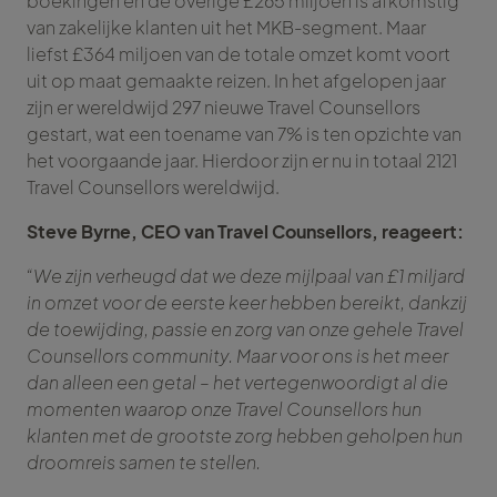
boekingen en de overige £265 miljoen is afkomstig
van zakelijke klanten uit het MKB-segment. Maar
liefst £364 miljoen van de totale omzet komt voort
uit op maat gemaakte reizen. In het afgelopen jaar
zijn er wereldwijd 297 nieuwe Travel Counsellors
gestart, wat een toename van 7% is ten opzichte van
het voorgaande jaar. Hierdoor zijn er nu in totaal 2121
Travel Counsellors wereldwijd.
Steve Byrne, CEO van Travel Counsellors, reageert:
“We zijn verheugd dat we deze mijlpaal van £1 miljard
in omzet voor de eerste keer hebben bereikt, dankzij
de toewijding, passie en zorg van onze gehele Travel
Counsellors community. Maar voor ons is het meer
dan alleen een getal – het vertegenwoordigt al die
momenten waarop onze Travel Counsellors hun
klanten met de grootste zorg hebben geholpen hun
droomreis samen te stellen.