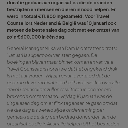
donatie gedaan aan organisaties die de branden
bestrijden en mensen en dieren in nood helpen. Er
werd in totaal €11.800 ingezameld. Voor Travel
Counsellors Nederland & België was 10 januari ook
meteen de beste sales dag ooit met een omzet van
zo’n €600.000 in één dag.
General Manager Milka van Dam is ontzettend trots:
“Januari is supermooi van start gegaan. De
boekingen blijven maar binnenkomen en van vele
Travel Counsellors horen we dat het ongekend druk
is met aanvragen. Wij zijn ervan overtuigd dat de
enorme drive, motivatie en het harde werken van alle
Travel Counsellors zullen resulteren in een record
brekende omzetmaand. Vrijdag 10 januari was dé
uitgelezen dag om er flink tegenaan te gaan omdat
we die dag als wereldwijde onderneming per
gemaakte boeking een bedrag doneerden aan de
organisaties die in Australië helpen bij het bestrijden