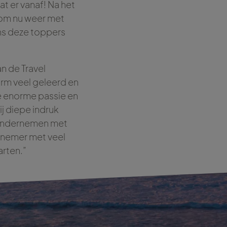
t er vanaf! Na het
 om nu weer met
ens deze toppers
n de Travel
orm veel geleerd en
de enorme passie en
j diepe indruk
n ondernemen met
ernemer met veel
arten.”