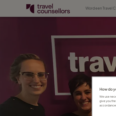
Word een Travel C
How do yo
We use neces
give you the
accordance 