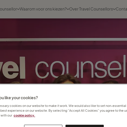
ounsellor
Waarom voor ons kiezen?
Over Travel Counsellors
Conta
u like your cookies?
sary cookies on our website to make it work. We would also like to set non-essential
 best experience on our website. By selecting “Accept All Cookies” you agree to the us
with our
cookie policy.