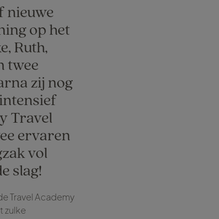
jf nieuwe
ning op het
e, Ruth,
n twee
rna zij nog
intensief
y Travel
wee ervaren
gzak vol
e slag!
j de Travel Academy
t zulke