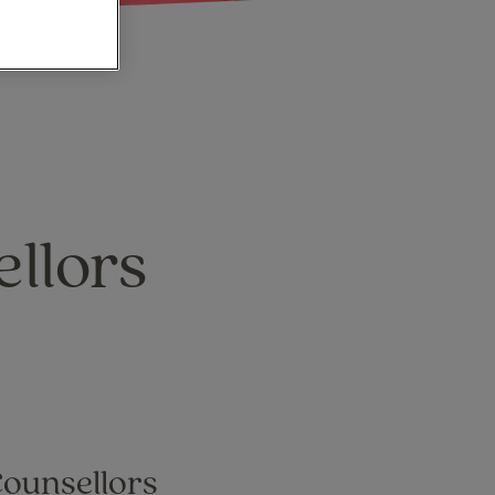
llors
Counsellors