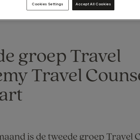
Cookies Settings
Accept All Cookies
e groep Travel
my Travel Counse
art
aand is de tweede groep Travel 