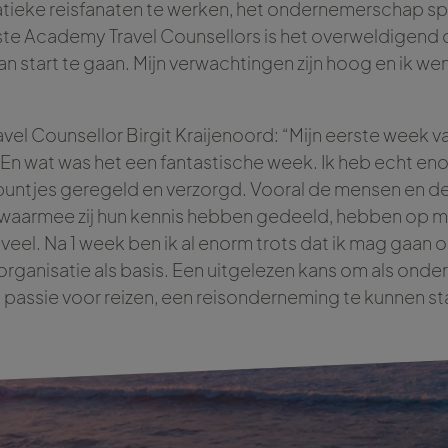
atieke reisfanaten te werken, het ondernemerschap spa
ste Academy Travel Counsellors is het overweldigend
an start te gaan. Mijn verwachtingen zijn hoog en ik w
vel Counsellor Birgit Kraijenoord: “Mijn eerste week va
En wat was het een fantastische week. Ik heb echt en
e puntjes geregeld en verzorgd. Vooral de mensen en 
waarmee zij hun kennis hebben gedeeld, hebben op mi
eveel. Na 1 week ben ik al enorm trots dat ik mag gaa
organisatie als basis. Een uitgelezen kans om als ond
n passie voor reizen, een reisonderneming te kunnen st