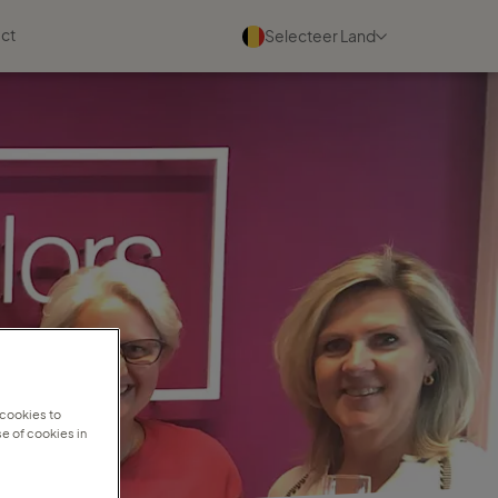
ct
Selecteer Land
Evenementen
Bekijk alle
03 september 2026
Maak kennis met ons tijdens
de TC Partnerdag
Lees meer
17 oktober 2026
Maak kennis met ons tijdens
 cookies to
de TC Mini conferentie
e of cookies in
Lees meer