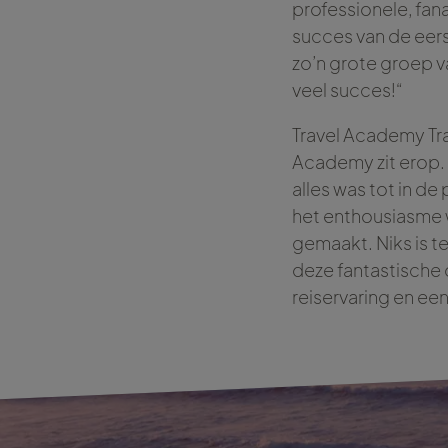
professionele, fan
succes van de eer
zo’n grote groep v
veel succes!“
Travel Academy Tra
Academy zit erop. 
alles was tot in d
het enthousiasme 
gemaakt. Niks is t
deze fantastische 
reiservaring en ee