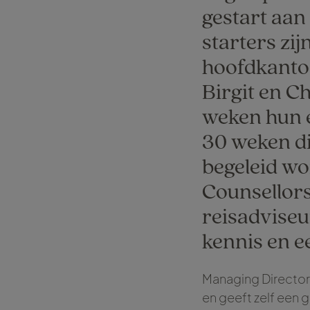
gestart aan
starters zi
hoofdkantoo
Birgit en C
weken hun 
30 weken di
begeleid wo
Counsellors
reisadviseu
kennis en e
Managing Director 
en geeft zelf een 