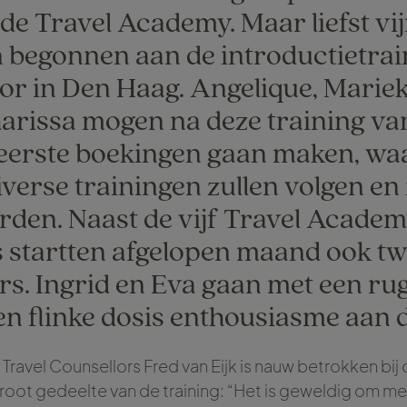
 de Travel Academy. Maar liefst vi
jn begonnen aan de introductietrai
r in Den Haag. Angelique, Mariek
harissa mogen na deze training va
eerste boekingen gaan maken, waa
verse trainingen zullen volgen en 
rden. Naast de vijf Travel Academ
 startten afgelopen maand ook t
rs. Ingrid en Eva gaan met een ru
en flinke dosis enthousiasme aan d
Travel Counsellors Fred van Eijk is nauw betrokken bi
groot gedeelte van de training: “Het is geweldig om me